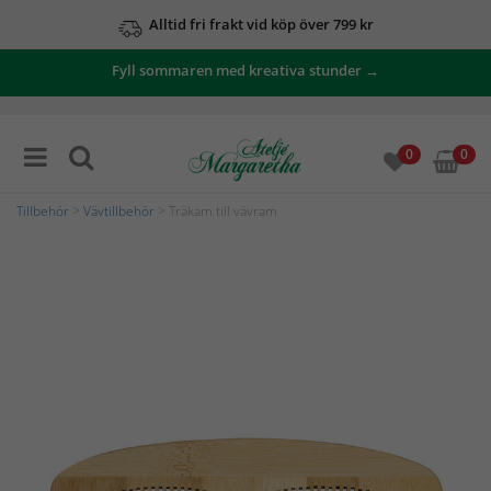
Alltid fri frakt vid köp över 799 kr
Fyll sommaren med kreativa stunder →
0
0
Tillbehör
>
Vävtillbehör
> Träkam till vävram