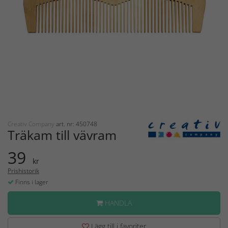
Creativ Company
art. nr: 450748
Träkam till vävram
39
kr
Prishistorik
Finns i lager
HANDLA
Lägg till i favoriter