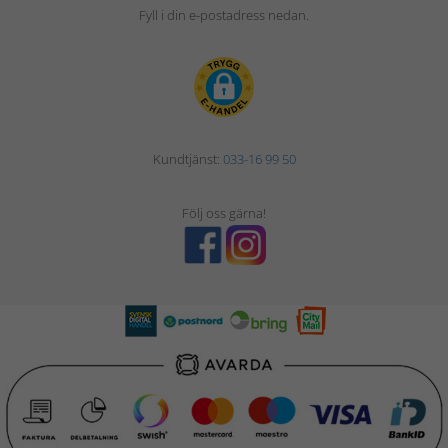
Fyll i din e-postadress nedan.
Kundtjänst:
033-16 99 50
Följ oss gärna!