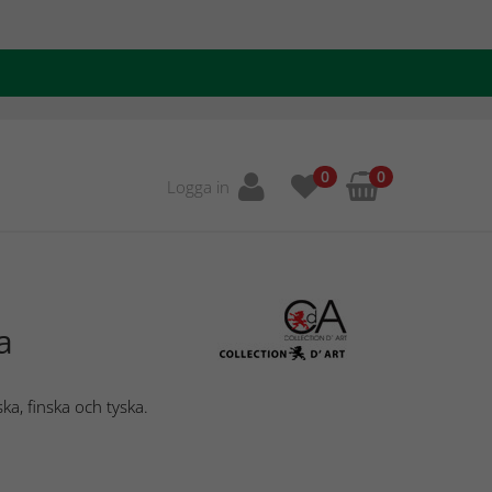
0
0
Logga in
a
ka, finska och tyska.