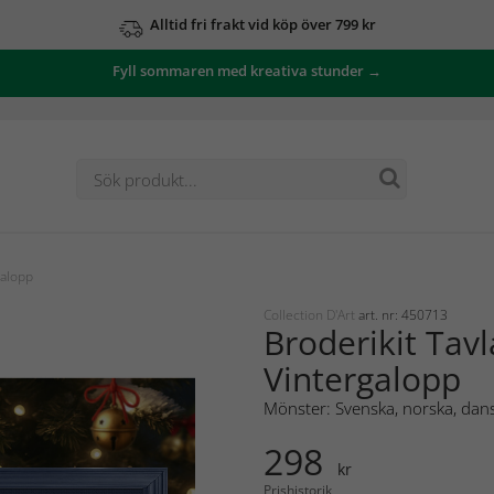
Alltid fri frakt vid köp över 799 kr
Fyll sommaren med kreativa stunder →
galopp
Collection D'Art
art. nr: 450713
Broderikit Tavl
Vintergalopp
Mönster: Svenska, norska, dans
298
kr
Prishistorik