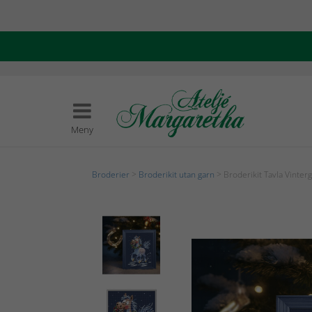
Meny
Broderier
>
Broderikit utan garn
> Broderikit Tavla Vinter