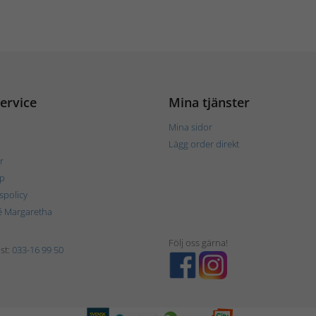
ervice
Mina tjänster
Mina sidor
Lägg order direkt
r
p
tspolicy
é Margaretha
Följ oss gärna!
st:
033-16 99 50