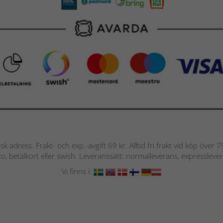
nsk adress. Frakt- och exp.-avgift 69 kr. Alltid fri frakt vid köp över
nto, betalkort eller swish. Leveranssätt: normalleverans, expressleve
Vi finns i: