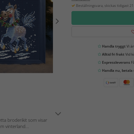
Beställningsvara, skickas tidigast 2
Handla tryggt
Vi är
Alltid fri frakt
Vid k
Expressleverans
Få
Handla nu, betala
ta broderikit som visar
 vinterland...