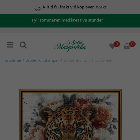
Alltid fri frakt vid köp över 799 kr
Fyll sommaren med kreativa stunder →
0
0
Broderier
>
Broderikit utan garn
> Broderikit Tavla Vild Skönhet