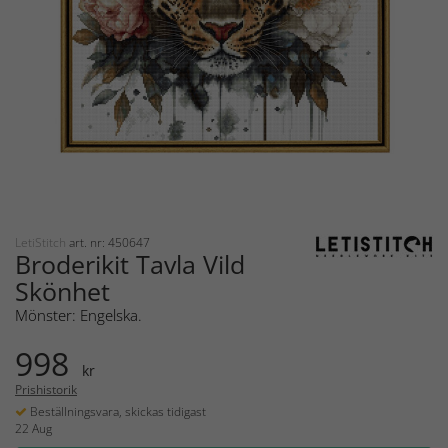
LetiStitch
art. nr: 450647
Broderikit Tavla Vild
Skönhet
Mönster: Engelska.
998
kr
Prishistorik
Beställningsvara, skickas tidigast
22 Aug