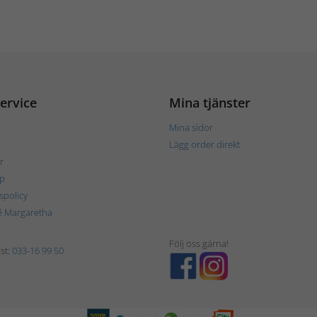
ervice
Mina tjänster
Mina sidor
Lägg order direkt
r
p
tspolicy
é Margaretha
Följ oss gärna!
st:
033-16 99 50