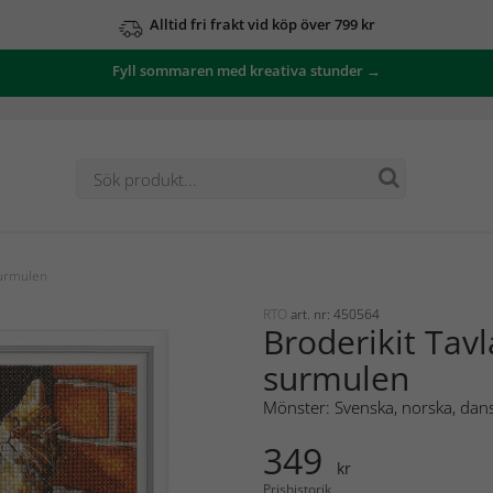
Alltid fri frakt vid köp över 799 kr
Fyll sommaren med kreativa stunder →
surmulen
RTO
art. nr: 450564
Broderikit Tavl
surmulen
Mönster: Svenska, norska, dans
349
kr
Prishistorik