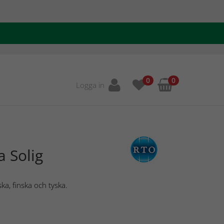
0
0
Logga in
a Solig
ka, finska och tyska.