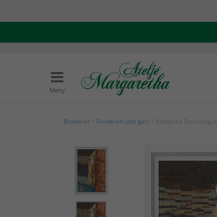
Meny
Broderier
>
Broderikit utan garn
> Broderikit Tavla Solig 