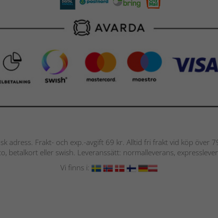
nsk adress. Frakt- och exp.-avgift 69 kr. Alltid fri frakt vid köp över
nto, betalkort eller swish. Leveranssätt: normalleverans, expressleve
Vi finns i: