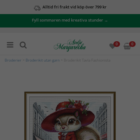
Alltid fri frakt vid köp över 799 kr
Fyll sommaren med kreativa stunder →
0
0
Broderier
>
Broderikit utan garn
> Broderikit Tavla Fashionista