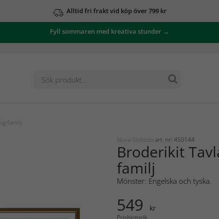
Alltid fri frakt vid köp över 799 kr
Fyll sommaren med kreativa stunder →
ig familj
Nova Sloboda
art. nr: 450144
Broderikit Tavl
familj
Mönster: Engelska och tyska.
549
kr
Prishistorik