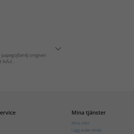
l papegojfamilj omgiven
livful...
ervice
Mina tjänster
Mina sidor
Lägg order direkt