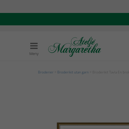
Meny
Broderier
>
Broderikit utan garn
> Broderikit Tavla En brok