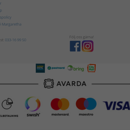
r
p
tspolicy
é Margaretha
Följ oss gärna!
st:
033-16 99 50