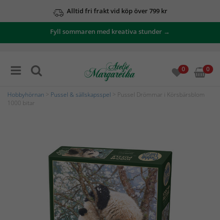
Alltid fri frakt vid köp över 799 kr
Fyll sommaren med kreativa stunder →
0
0
Hobbyhörnan
>
Pussel & sällskapsspel
> Pussel Drömmar i Körsbärsblom
1000 bitar