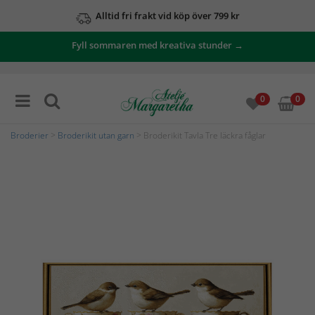
Alltid fri frakt vid köp över 799 kr
Fyll sommaren med kreativa stunder →
0
0
Broderier
>
Broderikit utan garn
> Broderikit Tavla Tre läckra fåglar