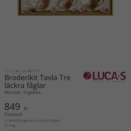
Luca-S
art. nr: 450110
Broderikit Tavla Tre
läckra fåglar
Mönster: Engelska.
849
kr
Prishistorik
Beställningsvara, skickas tidigast
22 Aug