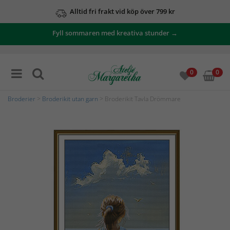
Alltid fri frakt vid köp över 799 kr
Fyll sommaren med kreativa stunder →
0
0
Broderier
>
Broderikit utan garn
> Broderikit Tavla Drömmare