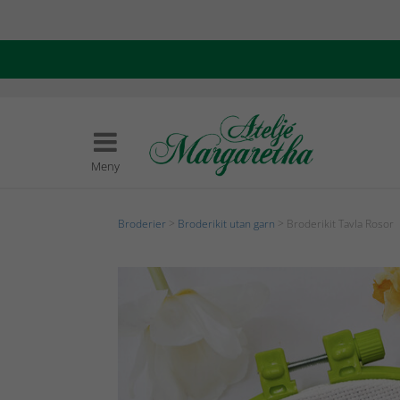
Meny
Broderier
>
Broderikit utan garn
> Broderikit Tavla Rosor