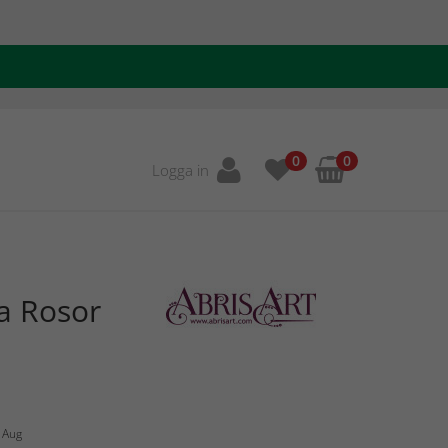
0
0
Logga in
la Rosor
0 Aug