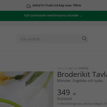
Alltid fri frakt vid köp över 799 kr
Fyll sommaren med kreativa stunder →
Abris Art
art. nr: 449836
Broderikit Tav
Mönster: Engelska och tyska.
349
kr
Prishistorik
Beställningsvara, skickas tidigast 2