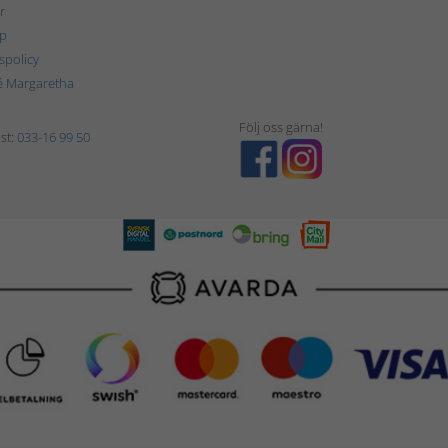
r
p
tspolicy
é Margaretha
Följ oss gärna!
st:
033-16 99 50