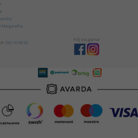
r
p
tspolicy
é Margaretha
Följ oss gärna!
st:
033-16 99 50