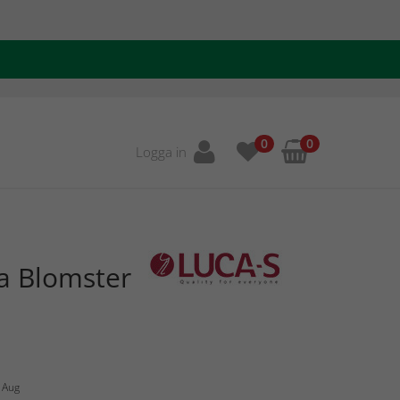
0
0
Logga in
la Blomster
6 Aug