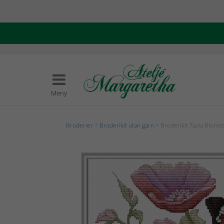
Meny
Broderier
>
Broderikit utan garn
> Broderikit Tavla Bloms