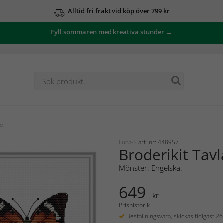
Alltid fri frakt vid köp över 799 kr
Fyll sommaren med kreativa stunder →
ter
Luca-S
art. nr: 448957
Broderikit Tav
Mönster: Engelska.
649
kr
Prishistorik
Beställningsvara, skickas tidigast 2