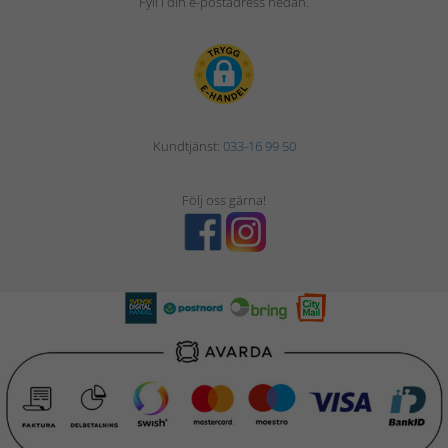
Fyll i din e-postadress nedan.
Kundtjänst:
033-16 99 50
Följ oss gärna!