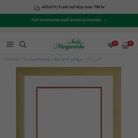
Alltid fri frakt vid köp över 799 kr
Fyll sommaren med kreativa stunder →
0
0
Tillbehör
>
Broderitillbehör
>
Ramar & sybågar
> Ram guld