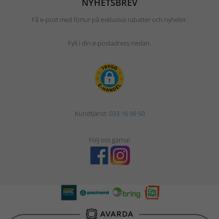
NYHETSBREV
Få e-post med förtur på exklusiva rabatter och nyheter.
Fyll i din e-postadress nedan.
Kundtjänst:
033-16 99 50
Följ oss gärna!