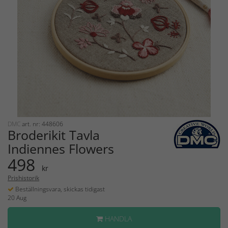
DMC
art. nr: 448606
Broderikit Tavla
Indiennes Flowers
498
kr
Prishistorik
Beställningsvara, skickas tidigast
20 Aug
HANDLA