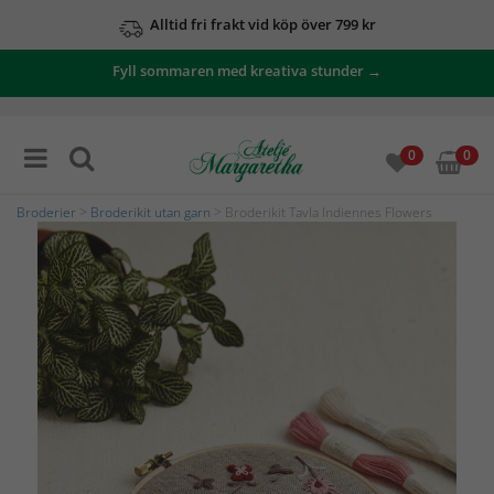
Alltid fri frakt vid köp över 799 kr
Fyll sommaren med kreativa stunder →
0
0
Broderier
>
Broderikit utan garn
> Broderikit Tavla Indiennes Flowers