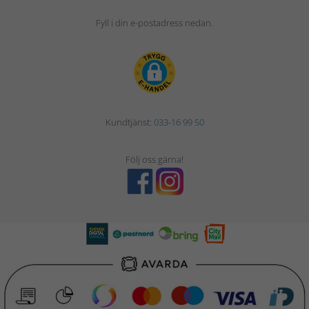
Fyll i din e-postadress nedan.
Kundtjänst:
033-16 99 50
Följ oss gärna!