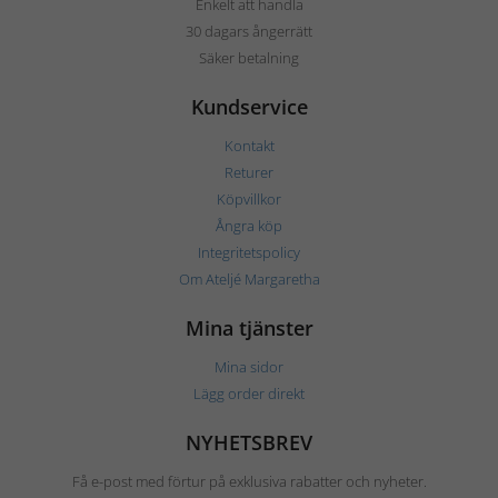
Enkelt att handla
30 dagars ångerrätt
Säker betalning
Kundservice
Kontakt
Returer
Köpvillkor
Ångra köp
Integritetspolicy
Om Ateljé Margaretha
Mina tjänster
Mina sidor
Lägg order direkt
NYHETSBREV
Få e-post med förtur på exklusiva rabatter och nyheter.