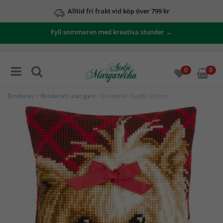
Alltid fri frakt vid köp över 799 kr
Fyll sommaren med kreativa stunder →
0
0
Broderier
>
Broderikit utan garn
> Broderikit Kudde Sötnos