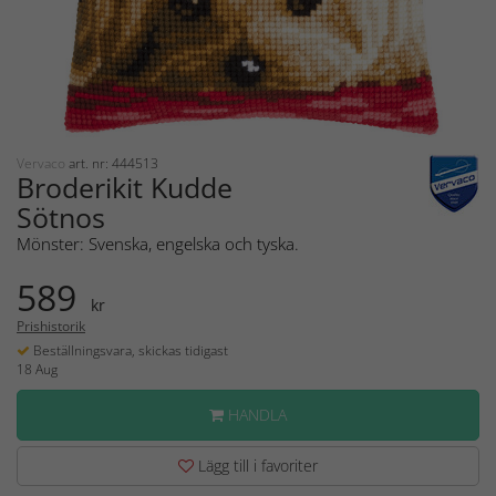
Vervaco
art. nr: 444513
Broderikit Kudde
Sötnos
Mönster: Svenska, engelska och tyska.
589
kr
Prishistorik
Beställningsvara, skickas tidigast
18 Aug
HANDLA
Lägg till i favoriter