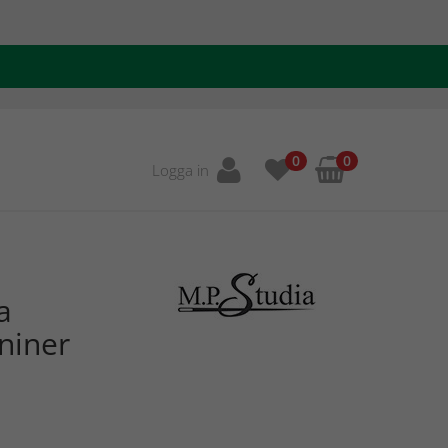
0
0
Logga in
a
aniner