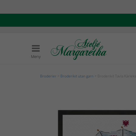
Meny
Broderier
>
Broderikit utan garn
> Broderikit Tavla Kärleks