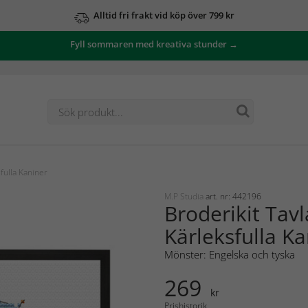
Alltid fri frakt vid köp över 799 kr
Fyll sommaren med kreativa stunder →
fulla Kaniner
M.P Studia
art. nr: 442196
Broderikit Tavl
Kärleksfulla K
Mönster: Engelska och tyska
269
kr
Prishistorik