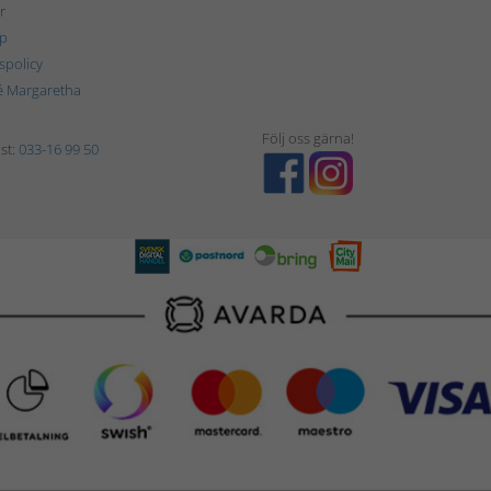
r
p
tspolicy
é Margaretha
Följ oss gärna!
st:
033-16 99 50