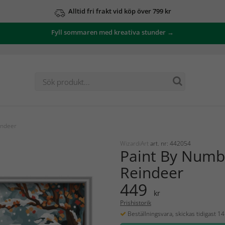
Alltid fri frakt vid köp över 799 kr
Fyll sommaren med kreativa stunder →
indeer
WizardiArt
art. nr: 442054
Paint By Numb
Reindeer
449
kr
Prishistorik
Beställningsvara, skickas tidigast 1