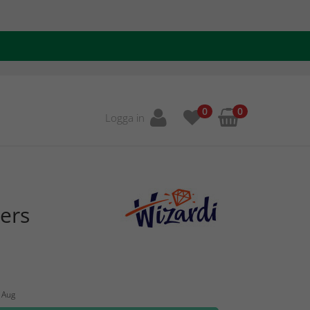
0
0
Logga in
ers
4 Aug