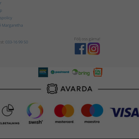
r
p
tspolicy
é Margaretha
Följ oss gärna!
st:
033-16 99 50