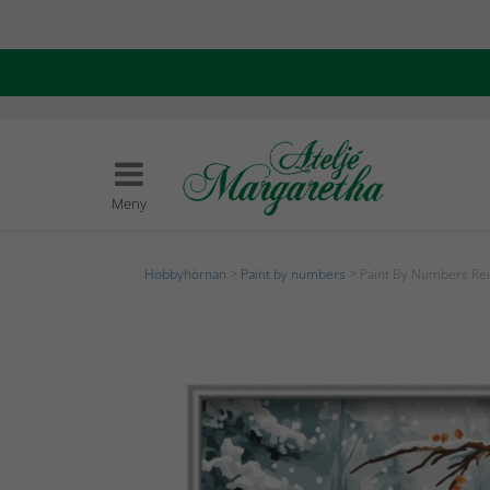
Meny
Hobbyhörnan
>
Paint by numbers
> Paint By Numbers Re