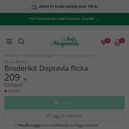
Alltid fri frakt vid köp över 799 kr
Fyll sommaren med kreativa stunder →
0
0
Broderier
>
Broderikit utan garn
> Broderikit Doptavla flicka
art. nr: 441352
Broderikit Doptavla flicka
209
kr
Prishistorik
Slutsåld
HANDLA
Lägg till i favoriter
Handla tryggt
Vi är certifierade av Trygg e-handel.