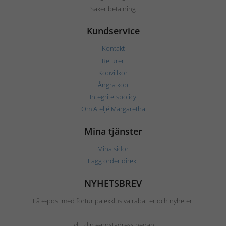
Säker betalning
Kundservice
Kontakt
Returer
Köpvillkor
Ångra köp
Integritetspolicy
Om Ateljé Margaretha
Mina tjänster
Mina sidor
Lägg order direkt
NYHETSBREV
Få e-post med förtur på exklusiva rabatter och nyheter.
Fyll i din e-postadress nedan.