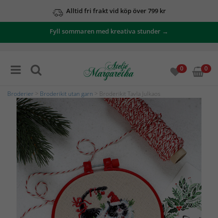
Alltid fri frakt vid köp över 799 kr
Fyll sommaren med kreativa stunder →
0
0
Broderier
>
Broderikit utan garn
> Broderikit Tavla Julkaos