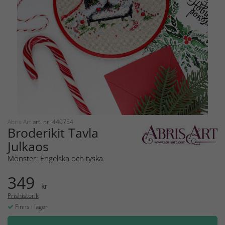
Abris Art
art. nr: 440754
Broderikit Tavla
Julkaos
Mönster: Engelska och tyska.
349
kr
Prishistorik
Finns i lager