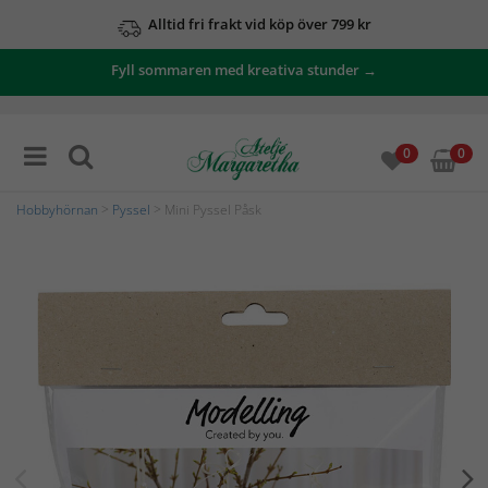
Alltid fri frakt vid köp över 799 kr
Fyll sommaren med kreativa stunder →
0
0
Hobbyhörnan
>
Pyssel
> Mini Pyssel Påsk