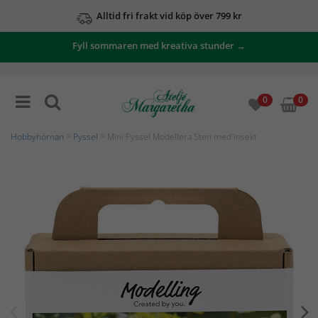
Alltid fri frakt vid köp över 799 kr
Fyll sommaren med kreativa stunder →
0
0
Hobbyhörnan
>
Pyssel
> Mini Pyssel Modellera Sten med insekt