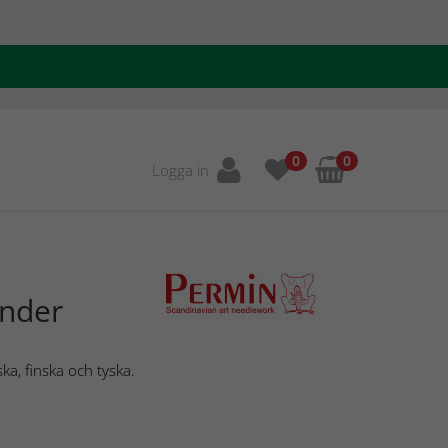
0
0
Logga in
ender
ka, finska och tyska.