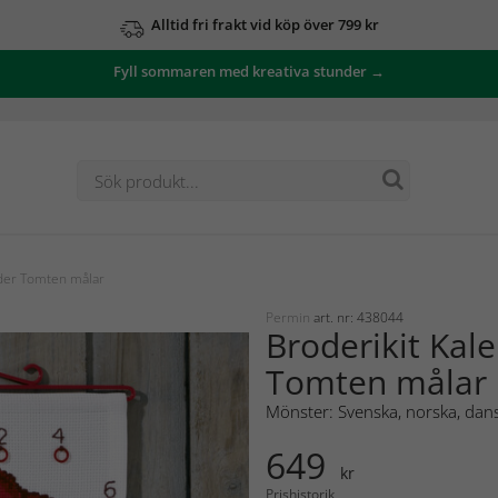
Alltid fri frakt vid köp över 799 kr
Fyll sommaren med kreativa stunder →
nder Tomten målar
Permin
art. nr: 438044
Broderikit Kal
Tomten målar
Mönster: Svenska, norska, dans
649
kr
Prishistorik