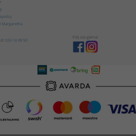
r
p
tspolicy
é Margaretha
Följ oss gärna!
st:
033-16 99 50