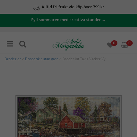
Alltid fri frakt vid köp över 799 kr
Fyll sommaren med kreativa stunder →
0
0
Broderier
>
Broderikit utan garn
> Broderikit Tavla Vacker Vy