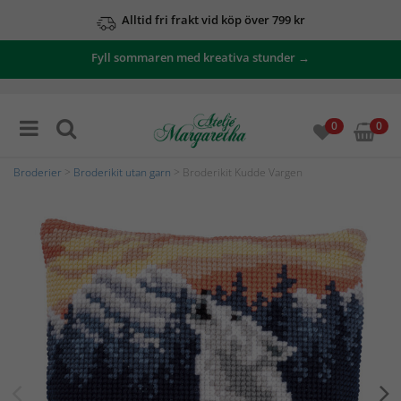
Alltid fri frakt vid köp över 799 kr
Fyll sommaren med kreativa stunder →
0
0
Broderier
>
Broderikit utan garn
> Broderikit Kudde Vargen