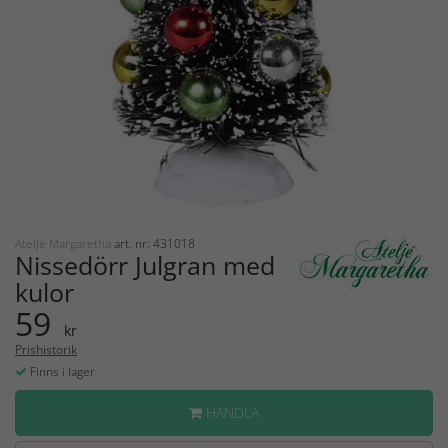
Ateljé Margaretha
art. nr: 431018
Nissedörr Julgran med
kulor
59
kr
Prishistorik
Finns i lager
HANDLA