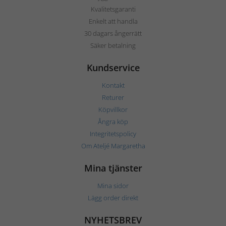
Kvalitetsgaranti
Enkelt att handla
30 dagars ångerrätt
Säker betalning
Kundservice
Kontakt
Returer
Köpvillkor
Ångra köp
Integritetspolicy
Om Ateljé Margaretha
Mina tjänster
Mina sidor
Lägg order direkt
NYHETSBREV