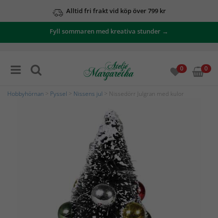
Alltid fri frakt vid köp över 799 kr
Fyll sommaren med kreativa stunder →
0
0
Hobbyhörnan
>
Pyssel
>
Nissens jul
> Nissedörr Julgran med kulor