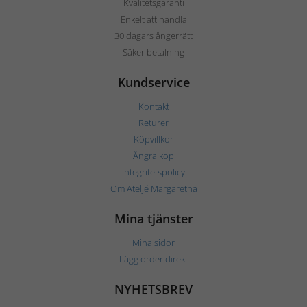
Kvalitetsgaranti
Enkelt att handla
30 dagars ångerrätt
Säker betalning
Kundservice
Kontakt
Returer
Köpvillkor
Ångra köp
Integritetspolicy
Om Ateljé Margaretha
Mina tjänster
Mina sidor
Lägg order direkt
NYHETSBREV