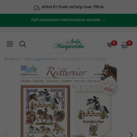
Alltid fri frakt vid köp över 799 kr
Fyll sommaren med kreativa stunder →
0
0
Broderier
>
Korsstygnsmönster
> Korsstygnsmönster Hästar