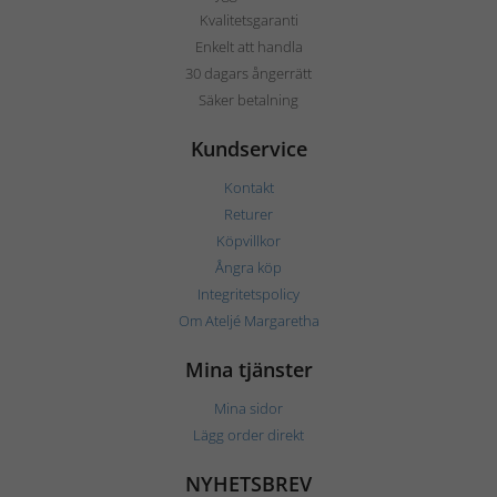
Kvalitetsgaranti
Enkelt att handla
30 dagars ångerrätt
Säker betalning
Kundservice
Kontakt
Returer
Köpvillkor
Ångra köp
Integritetspolicy
Om Ateljé Margaretha
Mina tjänster
Mina sidor
Lägg order direkt
NYHETSBREV