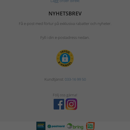
Lägg order direkt
NYHETSBREV
Få e-post med förtur på exklusiva rabatter och nyheter.
Fyll i din e-postadress nedan.
Kundtjänst:
033-16 99 50
Följ oss gärna!