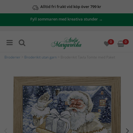
Alltid fri frakt vid köp över 799 kr
Fyll sommaren med kreativa stunder →
0
0
Broderier
>
Broderikit utan garn
> Broderikit Tavla Tomte med Paket