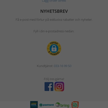
Lägg order direkt
NYHETSBREV
Få e-post med förtur på exklusiva rabatter och nyheter.
Fyll i din e-postadress nedan.
Kundtjänst:
033-16 99 50
Följ oss gärna!