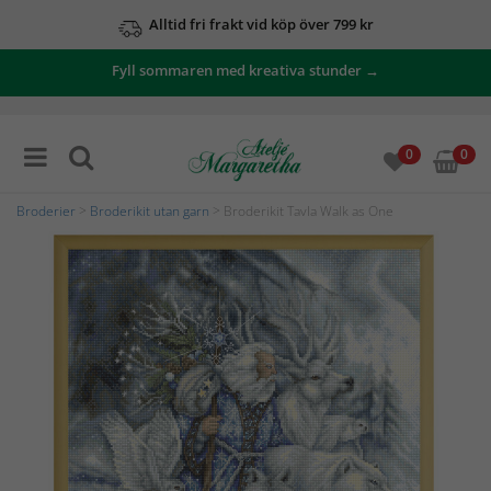
Alltid fri frakt vid köp över 799 kr
Fyll sommaren med kreativa stunder →
0
0
Broderier
>
Broderikit utan garn
> Broderikit Tavla Walk as One