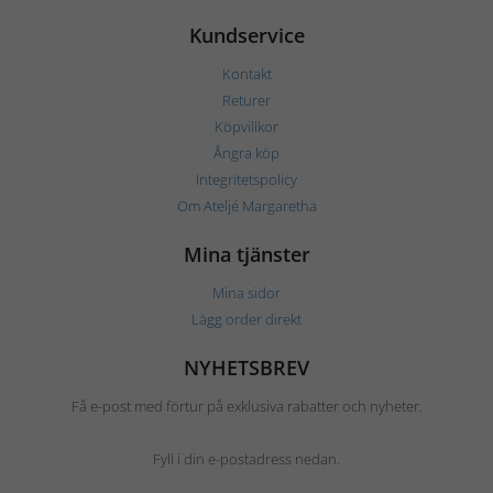
Kundservice
Kontakt
Returer
Köpvillkor
Ångra köp
Integritetspolicy
Om Ateljé Margaretha
Mina tjänster
Mina sidor
Lägg order direkt
NYHETSBREV
Få e-post med förtur på exklusiva rabatter och nyheter.
Fyll i din e-postadress nedan.