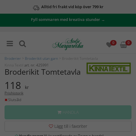
Alltid fri frakt vid köp över 799 kr
Fyll sommaren med kreativa stunder →
0
0
Broderier
>
Broderikit utan garn
> Broderikit Tomtetavla
Kinna Textil
art. nr: 425991
Broderikit Tomtetavla
118
kr
Prishistorik
Slutsåld
HANDLA
Lägg till i favoriter
Handla tryggt
Vi är certifierade av Trygg e-handel.