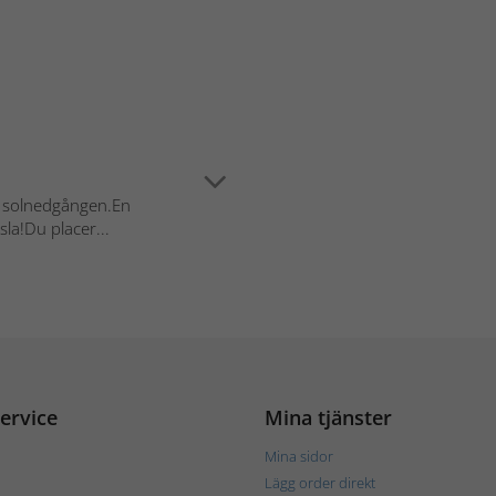
 i solnedgången.En
la!Du placer...
ervice
Mina tjänster
Mina sidor
Lägg order direkt