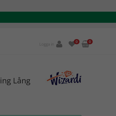
0
0
Logga in
ing Lång