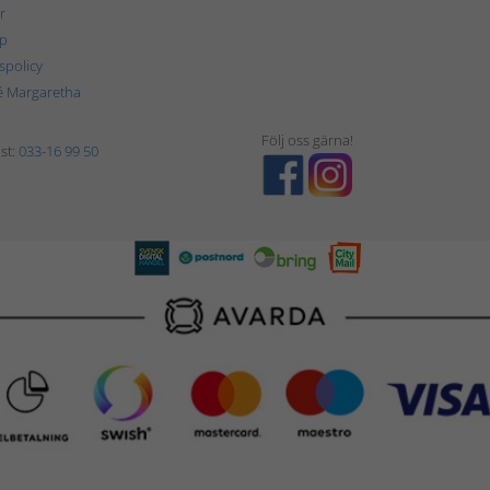
r
p
tspolicy
é Margaretha
Följ oss gärna!
st:
033-16 99 50