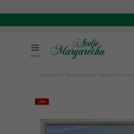
Meny
Hobbyhörnan
>
Diamond painting
>
Diamond Dotz
> Diamo
-25%