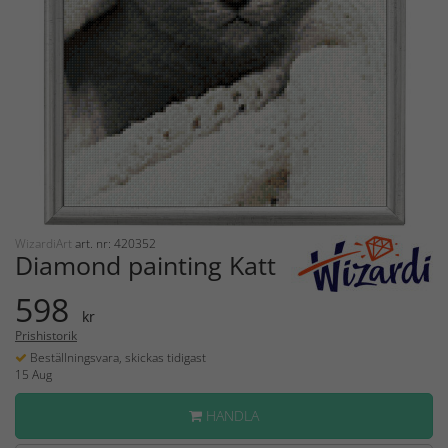
WizardiArt
art. nr: 420352
Diamond painting Katt
598
kr
Prishistorik
Beställningsvara, skickas tidigast
15 Aug
HANDLA