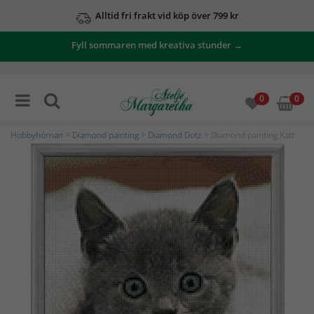
Alltid fri frakt vid köp över 799 kr
Fyll sommaren med kreativa stunder →
0
0
Hobbyhörnan
>
Diamond painting
>
Diamond Dotz
> Diamond painting Katt