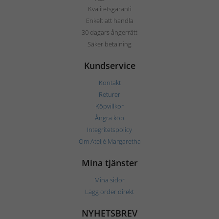
Kvalitetsgaranti
Enkelt att handla
30 dagars ångerrätt
Säker betalning
Kundservice
Kontakt
Returer
Köpvillkor
Ångra köp
Integritetspolicy
Om Ateljé Margaretha
Mina tjänster
Mina sidor
Lägg order direkt
NYHETSBREV