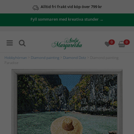
Alltid fri frakt vid köp över 799 kr
Fyll sommaren med kreativa stunder →
0
0
Hobbyhörnan
>
Diamond painting
>
Diamond Dotz
> Diamond painting
Paradise