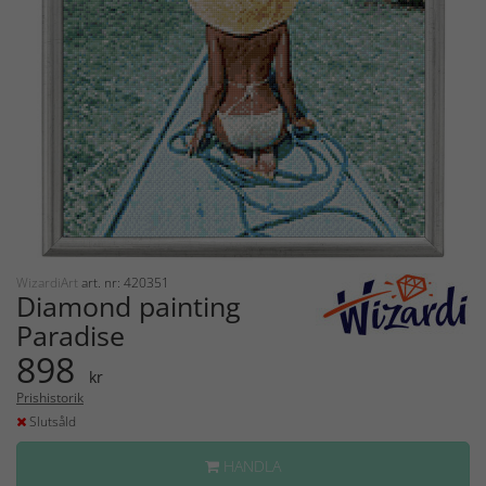
WizardiArt
art. nr: 420351
Diamond painting
Paradise
898
kr
Prishistorik
Slutsåld
HANDLA