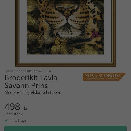
Nova Sloboda
art. nr: 420314
Broderikit Tavla
Savann Prins
Mönster: Engelska och tyska.
498
kr
Prishistorik
Finns i lager