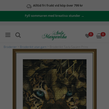
Alltid fri frakt vid köp över 799 kr
Fyll sommaren med kreativa stunder →
0
0
Broderier
>
Broderikit utan garn
> Broderikit Tavla Savann Prins