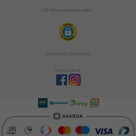
Fyll i din e-postadress nedan.
Kundtjänst:
033-16 99 50
Följ oss gärna!