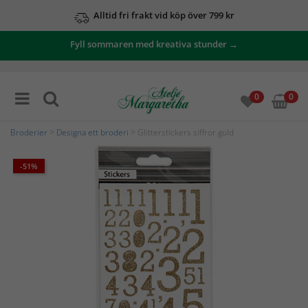
Alltid fri frakt vid köp över 799 kr
Fyll sommaren med kreativa stunder →
0
0
Broderier
>
Designa ett broderi
> Glitterstickers siffror guld
-51%