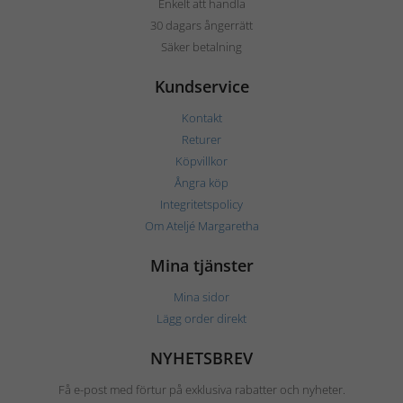
Enkelt att handla
30 dagars ångerrätt
Säker betalning
Kundservice
Kontakt
Returer
Köpvillkor
Ångra köp
Integritetspolicy
Om Ateljé Margaretha
Mina tjänster
Mina sidor
Lägg order direkt
NYHETSBREV
Få e-post med förtur på exklusiva rabatter och nyheter.