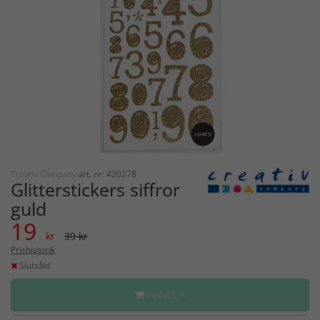
Creativ Company
art. nr: 420278
Glitterstickers siffror
guld
19
kr
39 kr
Prishistorik
Slutsåld
HANDLA