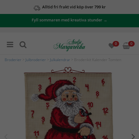
Alltid fri frakt vid köp över 799 kr
Fyll sommaren med kreativa stunder →
0
0
Broderier
>
Julbroderier
>
Julkalendrar
> Broderikit Kalender Tomten