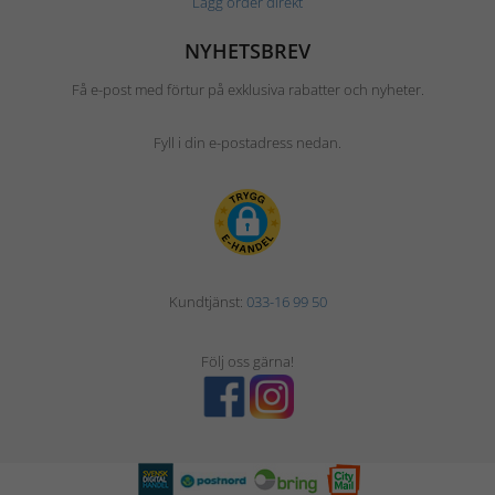
Lägg order direkt
NYHETSBREV
Få e-post med förtur på exklusiva rabatter och nyheter.
Fyll i din e-postadress nedan.
Kundtjänst:
033-16 99 50
Följ oss gärna!