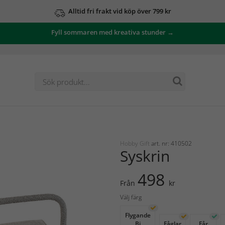
Alltid fri frakt vid köp över 799 kr
Fyll sommaren med kreativa stunder →
Hobby Gift
art. nr: 410502
Syskrin
498
Från
kr
Välj färg
Flygande
Bi
Fåglar
Får