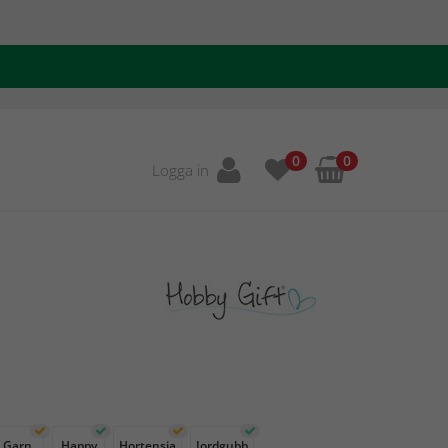
0
0
Logga in
Garn
Happy
Hortensia
Jordgubb