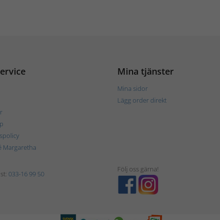
ervice
Mina tjänster
Mina sidor
Lägg order direkt
r
p
tspolicy
é Margaretha
Följ oss gärna!
st:
033-16 99 50