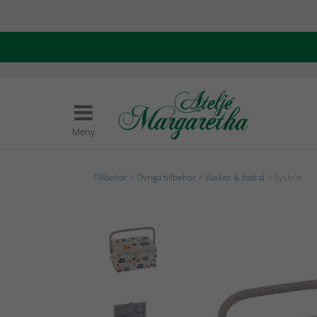
Meny
Tillbehör
>
Övriga tillbehör
>
Väskor & fodral
> Syskrin