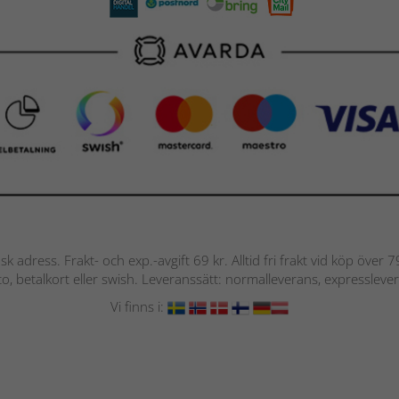
nsk adress. Frakt- och exp.-avgift 69 kr. Alltid fri frakt vid köp över
nto, betalkort eller swish. Leveranssätt: normalleverans, expressleve
Vi finns i: