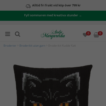
Alltid fri frakt vid köp över 799 kr
Fyll sommaren med kreativa stunder →
0
0
Broderier
>
Broderikit utan garn
> Broderikit Kudde Katt