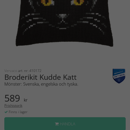
Vervaco
art. nr: 410172
Broderikit Kudde Katt
Mönster: Svenska, engelska och tyska.
589
kr
Prishistorik
Finns i lager
HANDLA