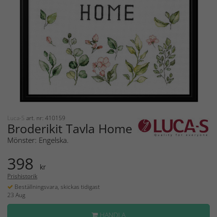
Luca-S
art. nr: 410159
Broderikit Tavla Home
Mönster: Engelska.
398
kr
Prishistorik
Beställningsvara, skickas tidigast
23 Aug
HANDLA