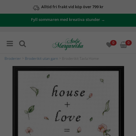
Alltid fri frakt vid köp över 799 kr
Fyll sommaren med kreativa stunder →
0
0
Broderier
>
Broderikit utan garn
> Broderikit Tavla Home