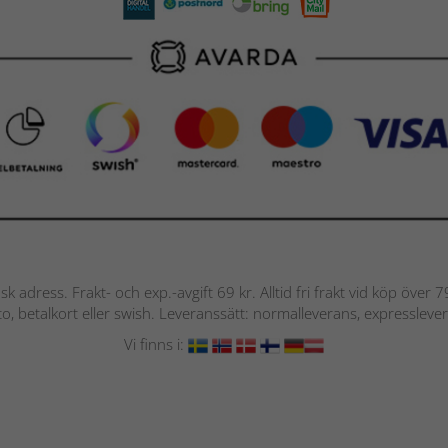
nsk adress. Frakt- och exp.-avgift 69 kr. Alltid fri frakt vid köp över
nto, betalkort eller swish. Leveranssätt: normalleverans, expressleve
Vi finns i: