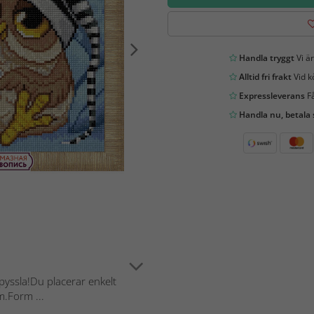
Handla tryggt
Vi är
Alltid fri frakt
Vid k
Expressleverans
Få
Handla nu, betala
pyssla!Du placerar enkelt
m.Form ...