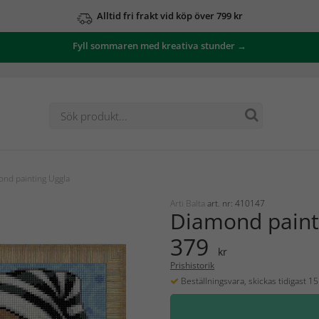
Alltid fri frakt vid köp över 799 kr
Fyll sommaren med kreativa stunder →
nd painting Uggla
Arti Balta
art. nr: 410147
Diamond paint
379
kr
Prishistorik
Beställningsvara, skickas tidigast 1