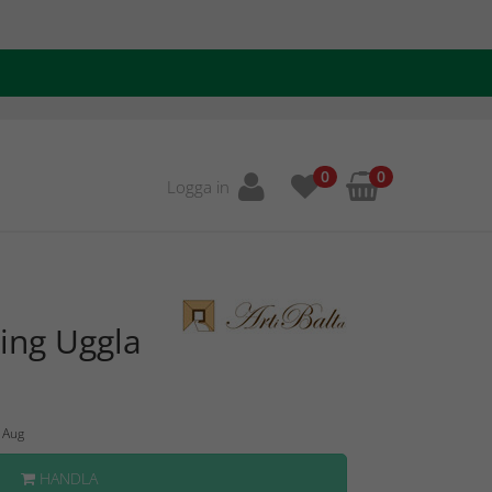
0
0
Logga in
ing Uggla
5 Aug
HANDLA