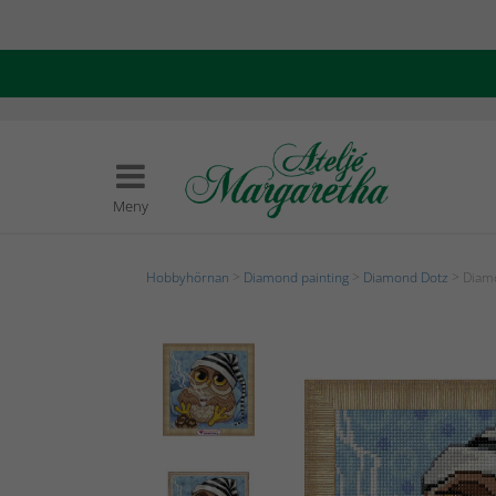
Meny
Hobbyhörnan
>
Diamond painting
>
Diamond Dotz
> Diamo