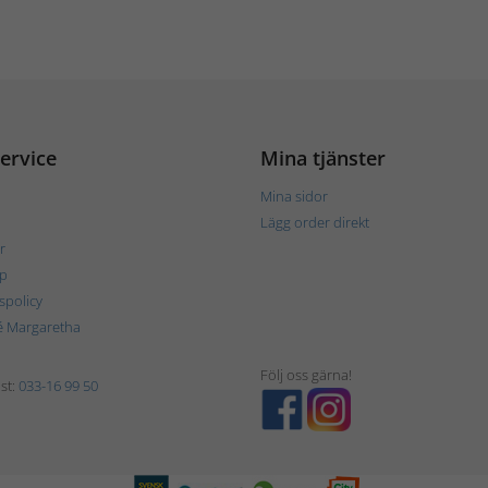
ervice
Mina tjänster
Mina sidor
Lägg order direkt
r
p
tspolicy
é Margaretha
Följ oss gärna!
st:
033-16 99 50