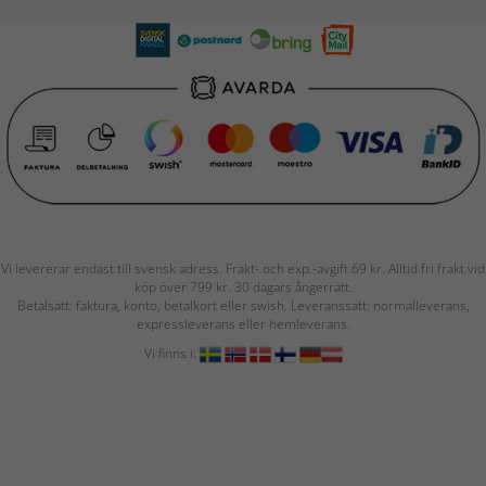
Vi levererar endast till svensk adress. Frakt- och exp.-avgift 69 kr. Alltid fri frakt vid
köp över 799 kr. 30 dagars ångerrätt.
Betalsätt: faktura, konto, betalkort eller swish. Leveranssätt: normalleverans,
expressleverans eller hemleverans.
Vi finns i: