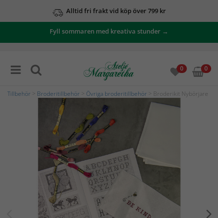
Alltid fri frakt vid köp över 799 kr
Fyll sommaren med kreativa stunder →
0
0
Tillbehör
>
Broderitillbehör
>
Övriga broderitillbehör
> Broderikit Nybörjare