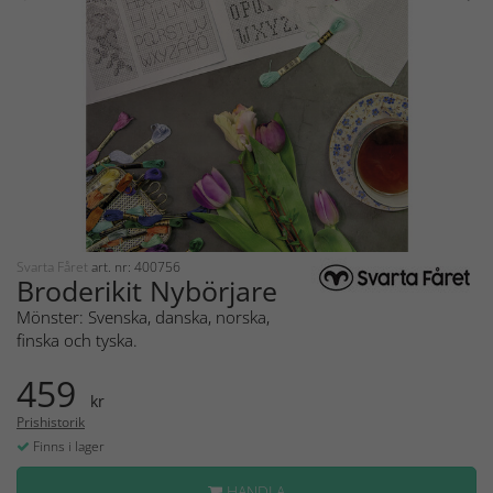
Svarta Fåret
art. nr: 400756
Broderikit Nybörjare
Mönster: Svenska, danska, norska,
finska och tyska.
459
kr
Prishistorik
Finns i lager
HANDLA