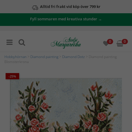
Alltid fri frakt vid köp över 799 kr
Fyll sommaren med kreativa stunder →
0
0
Hobbyhörnan
>
Diamond painting
>
Diamond Dotz
> Diamond painting
Blomsterkrona
-25%