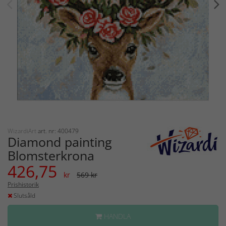
WizardiArt
art. nr: 400479
Diamond painting
Blomsterkrona
426,75
kr
569 kr
Prishistorik
Slutsåld
HANDLA