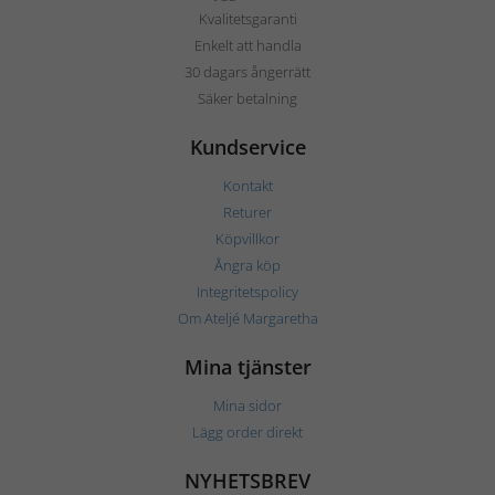
Kvalitetsgaranti
Enkelt att handla
30 dagars ångerrätt
Säker betalning
Kundservice
Kontakt
Returer
Köpvillkor
Ångra köp
Integritetspolicy
Om Ateljé Margaretha
Mina tjänster
Mina sidor
Lägg order direkt
NYHETSBREV