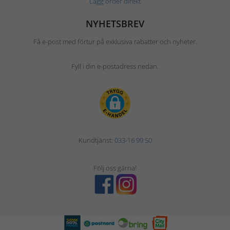
Lägg order direkt
NYHETSBREV
Få e-post med förtur på exklusiva rabatter och nyheter.
Fyll i din e-postadress nedan.
Kundtjänst:
033-16 99 50
Följ oss gärna!