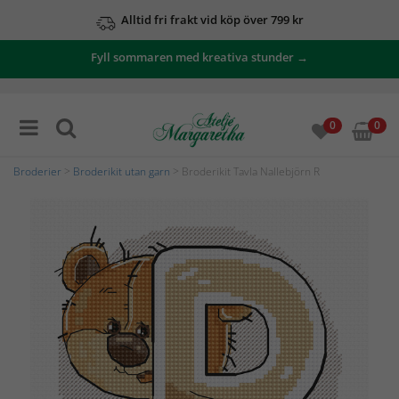
Alltid fri frakt vid köp över 799 kr
Fyll sommaren med kreativa stunder →
0
0
Broderier
>
Broderikit utan garn
> Broderikit Tavla Nallebjörn R