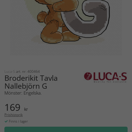
Luca-S
art. nr: 400464
Broderikit Tavla
Nallebjörn G
Mönster: Engelska.
169
kr
Prishistorik
Finns i lager