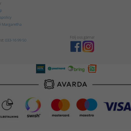
r
p
tspolicy
é Margaretha
Följ oss gärna!
st:
033-16 99 50