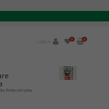
0
0
Logga in
are
a
ka, finska och tyska.