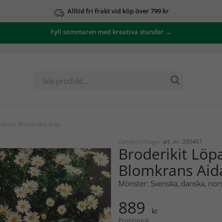
Alltid fri frakt vid köp över 799 kr
Fyll sommaren med kreativa stunder →
Löpare Blomkrans Aida
Oehlenschläger
art. nr: 390461
Broderikit Löp
Blomkrans Aid
Mönster: Svenska, danska, nors
889
kr
Prishistorik