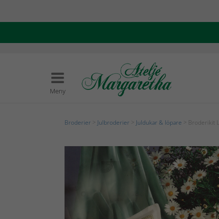
Meny
Broderier
>
Julbroderier
>
Juldukar & löpare
> Broderikit 