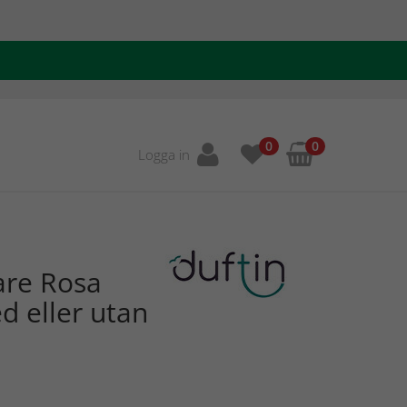
0
0
Logga in
are Rosa
ed eller utan