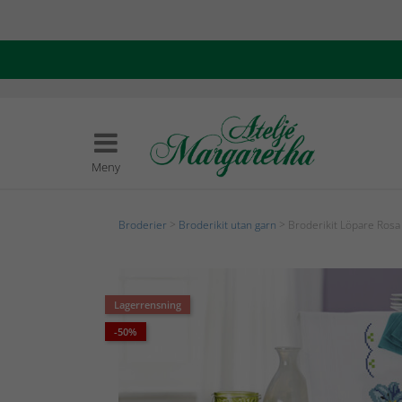
Meny
Broderier
>
Broderikit utan garn
> Broderikit Löpare Rosa o
Lagerrensning
-50%