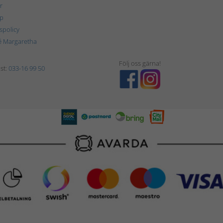
r
p
tspolicy
é Margaretha
Följ oss gärna!
st:
033-16 99 50