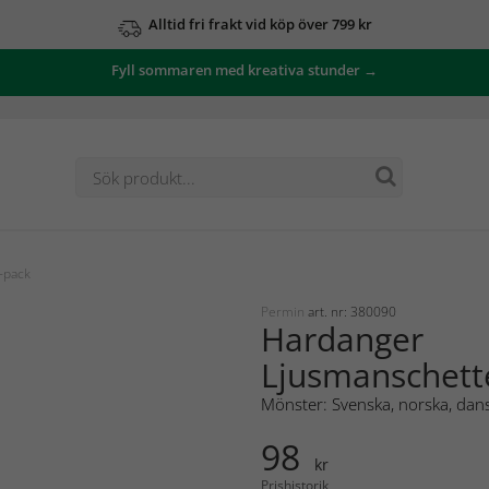
Alltid fri frakt vid köp över 799 kr
Fyll sommaren med kreativa stunder →
-pack
Permin
art. nr: 380090
Hardanger
Ljusmanschett
Mönster: Svenska, norska, dans
98
kr
Prishistorik