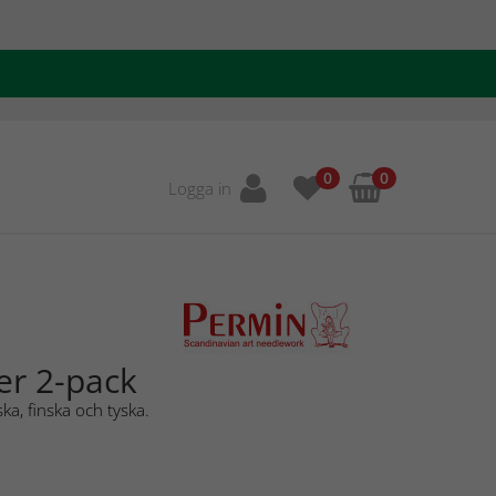
0
0
Logga in
er 2-pack
ka, finska och tyska.