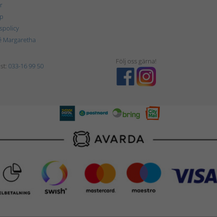
r
p
tspolicy
é Margaretha
Följ oss gärna!
st:
033-16 99 50