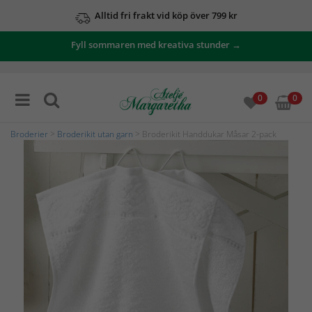
Alltid fri frakt vid köp över 799 kr
Fyll sommaren med kreativa stunder →
0
0
Broderier
>
Broderikit utan garn
> Broderikit Handdukar Måsar 2-pack