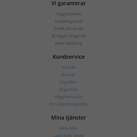
Vi garanterar
Trygg leverans
Kvalitetsgaranti
Enkelt att handla
30 dagars ångerrätt
Säker betalning
Kundservice
Kontakt
Returer
Köpvillkor
Ångra köp
Integritetspolicy
Om Ateljé Margaretha
Mina tjänster
Mina sidor
Lägg order direkt