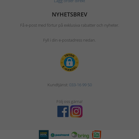
Lägg order direkt
NYHETSBREV
Få e-post med förtur på exklusiva rabatter och nyheter.
Fyll i din e-postadress nedan.
Kundtjänst:
033-16 99 50
Följ oss gärna!