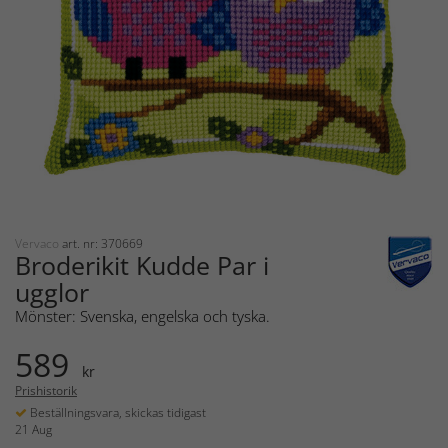
Vervaco
art. nr: 370669
Broderikit Kudde Par i
ugglor
Mönster: Svenska, engelska och tyska.
589
kr
Prishistorik
Beställningsvara, skickas tidigast
21 Aug