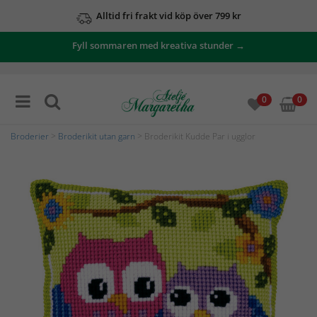
Alltid fri frakt vid köp över 799 kr
Fyll sommaren med kreativa stunder →
0
0
Broderier
>
Broderikit utan garn
> Broderikit Kudde Par i ugglor