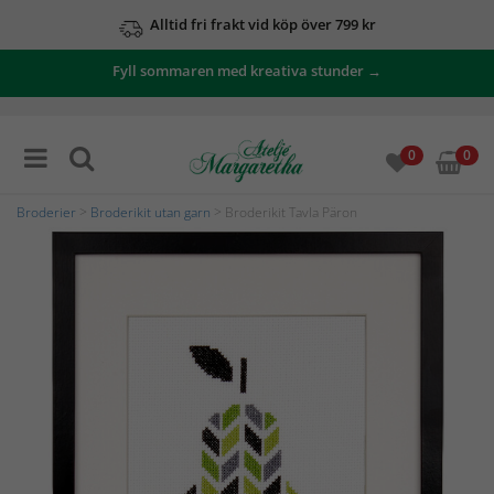
Alltid fri frakt vid köp över 799 kr
Fyll sommaren med kreativa stunder →
0
0
Broderier
>
Broderikit utan garn
> Broderikit Tavla Päron