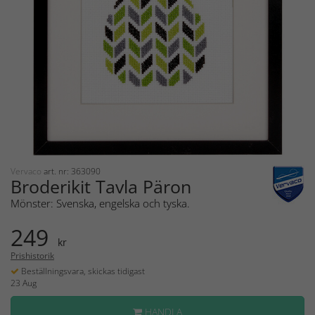
Vervaco
art. nr: 363090
Broderikit Tavla Päron
Mönster: Svenska, engelska och tyska.
249
kr
Prishistorik
Beställningsvara, skickas tidigast
23 Aug
HANDLA