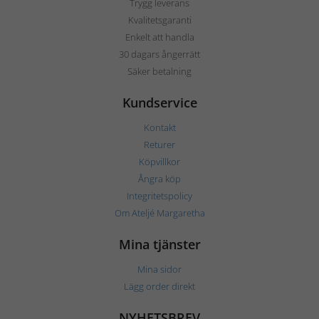
Trygg leverans
Kvalitetsgaranti
Enkelt att handla
30 dagars ångerrätt
Säker betalning
Kundservice
Kontakt
Returer
Köpvillkor
Ångra köp
Integritetspolicy
Om Ateljé Margaretha
Mina tjänster
Mina sidor
Lägg order direkt
NYHETSBREV